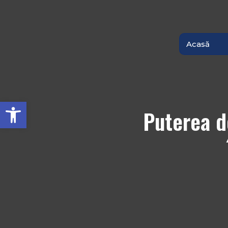
Acasă
Deschide bara de unelte
Puterea d