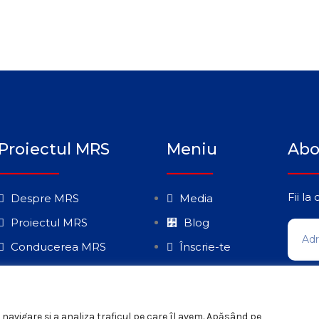
Proiectul MRS
Meniu
Abo
Fii la
Despre MRS
Media
Proiectul MRS
Blog
Conducerea MRS
Înscrie-te
Organizații Județene
Contact
navigare şi a analiza traficul pe care îl avem. Apăsând pe