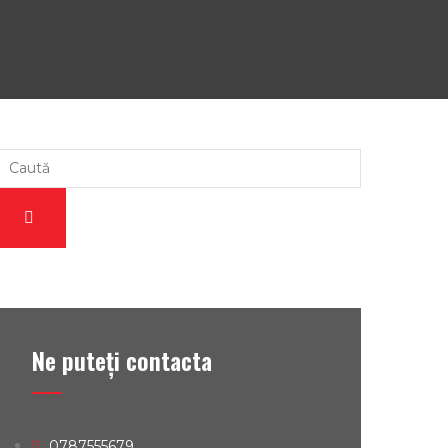
Ne puteţi contacta
0787555679