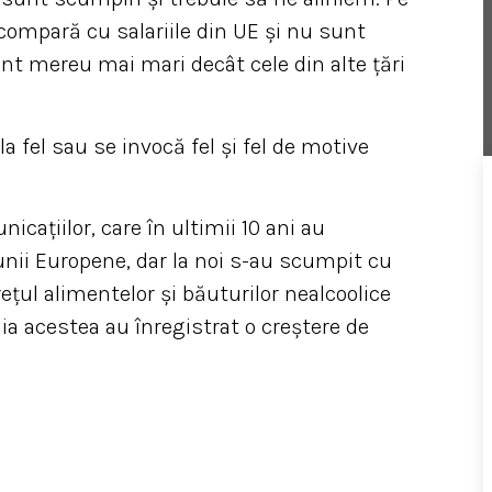
 compară cu salariile din UE şi nu sunt
unt mereu mai mari decât cele din alte ţări
la fel sau se invocă fel şi fel de motive
aţiilor, care în ultimii 10 ani au
niunii Europene, dar la noi s-au scumpit cu
eţul alimentelor şi băuturilor nealcoolice
ia acestea au înregistrat o creştere de