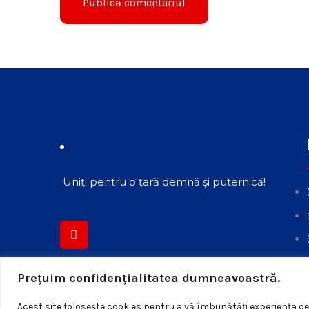
Uniți pentru o țară demnă și puternică!
Preţuim confidenţialitatea dumneavoastră.
Acest site foloseşte cookies pentru a vă îmbunătăţi experienţa de 