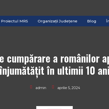
Proiectul MRS
Organizații Județene
Blog
Î
e cumpărare a românilor a
înjumătăţit în ultimii 10 an
admin
aprilie 5, 2024