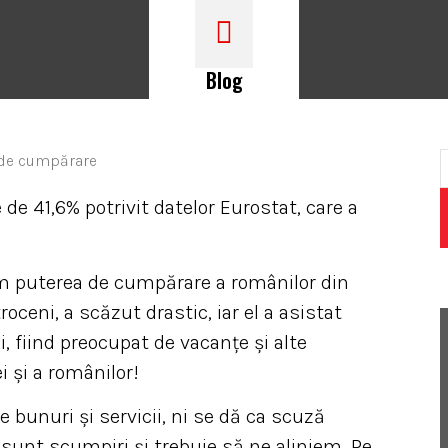
Blog
e de 41,6% potrivit datelor Eurostat, care a
um puterea de cumpărare a românilor din
roceni, a scăzut drastic, iar el a asistat
, fiind preocupat de vacanțe și alte
i şi a românilor!
bunuri şi servicii, ni se dă ca scuză
 sunt scumpiri şi trebuie să ne aliniem. Pe