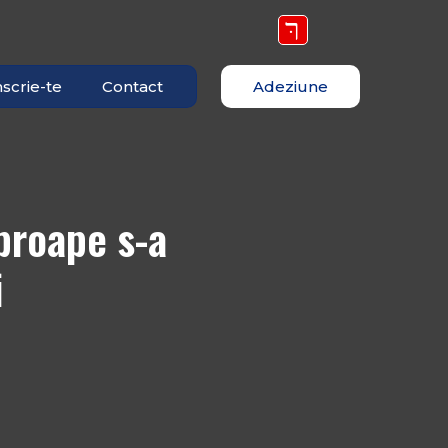
nscrie-te
Contact
Adeziune
proape s-a
i