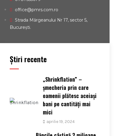
office@pmrs.com.ro
Strada Mărgeanului Nr 17, sector 5,
București.
Ştiri recente
„Shrinkflation” –
şmecheria prin care
oamenii plătesc aceiaşi
bani pe cantităţi mai
mici
aprilie 19, 2024
Băncile câştigă 2 milioane