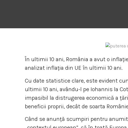
În ultimii 10 ani, România a avut o inflați
analizat inflația din UE în ultimii 10 ani.
Cu date statistice clare, este evident c
ultimii 10 ani, avându-l pe Iohannis la Cot
impasibil la distrugerea economică a ţării
beneficii proprii, decât de soarta Românie
Când se anunţă scumpiri pentru anumite 
„contextul european”, că în toată Europa